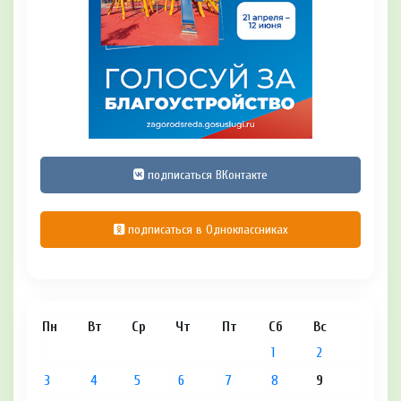
подписаться ВКонтакте
подписаться в Одноклассниках
Пн
Вт
Ср
Чт
Пт
Сб
Вс
1
2
3
4
5
6
7
8
9