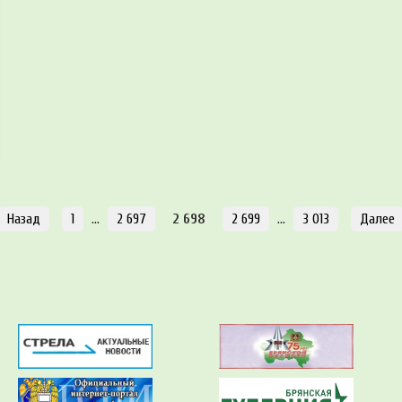
Назад
1
…
2 697
2 698
2 699
…
3 013
Далее