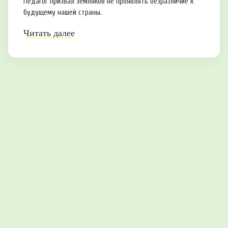
Педагог призвал земляков не проявлять безразличие к
будущему нашей страны.
Читать далее