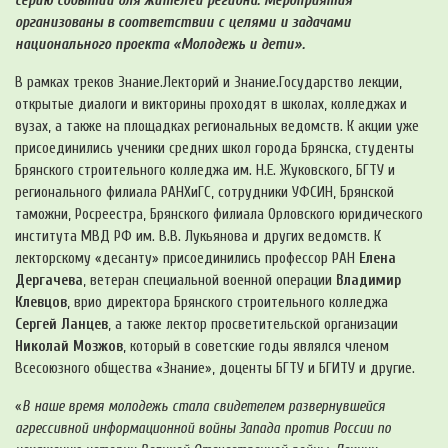
серию событий для жителей региона. Мероприятия
организованы в соответствии с целями и задачами
национального проекта «Молодежь и дети».
В рамках треков Знание.Лекторий и Знание.Государство лекции,
открытые диалоги и викторины проходят в школах, колледжах и
вузах, а также на площадках региональных ведомств. К акции уже
присоединились ученики средних школ города Брянска, студенты
Брянского строительного колледжа им. Н.Е. Жуковского, БГТУ и
регионального филиала РАНХиГС, сотрудники УФСИН, Брянской
таможни, Росреестра, Брянского филиала Орловского юридического
института МВД РФ им. В.В. Лукьянова и других ведомств. К
лекторскому «десанту» присоединились профессор РАН
Елена
Дергачева
, ветеран специальной военной операции
Владимир
Клевцов
, врио директора Брянского строительного колледжа
Сергей Ланцев
, а также лектор просветительской организации
Николай Мозжов
, который в советские годы являлся членом
Всесоюзного общества «Знание», доценты БГТУ и БГИТУ и другие.
«
В наше время молодежь стала свидетелем развернувшейся
агрессивной информационной войны Запада против России по