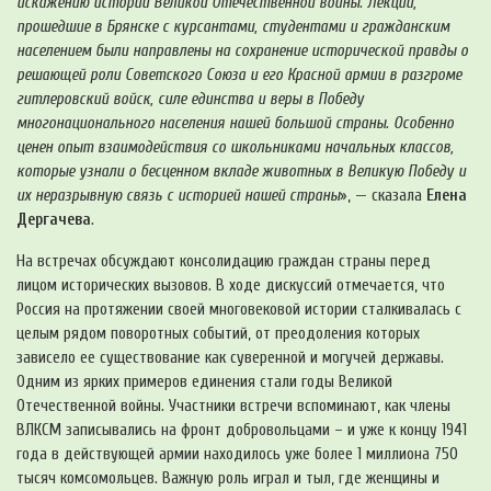
искажению истории Великой Отечественной войны. Лекции,
прошедшие в Брянске с курсантами, студентами и гражданским
населением были направлены на сохранение исторической правды о
решающей роли Советского Союза и его Красной армии в разгроме
гитлеровский войск, силе единства и веры в Победу
многонационального населения нашей большой страны. Особенно
ценен опыт взаимодействия со школьниками начальных классов,
которые узнали о бесценном вкладе животных в Великую Победу и
их неразрывную связь с историей нашей страны
», — сказала
Елена
Дергачева
.
На встречах обсуждают консолидацию граждан страны перед
лицом исторических вызовов. В ходе дискуссий отмечается, что
Россия на протяжении своей многовековой истории сталкивалась с
целым рядом поворотных событий, от преодоления которых
зависело ее существование как суверенной и могучей державы.
Одним из ярких примеров единения стали годы Великой
Отечественной войны. Участники встречи вспоминают, как члены
ВЛКСМ записывались на фронт добровольцами – и уже к концу 1941
года в действующей армии находилось уже более 1 миллиона 750
тысяч комсомольцев. Важную роль играл и тыл, где женщины и