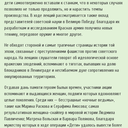
дети самоотверженно вставали к станкам, что в некоторых случаях
позволило не только продолжить, но и нарастить темпы
производства. В ходе лекций рассматривается также вклад
представителей советской науки в Великую Победу: благодаря их
разработкам и исследованиям Красная армия получила новых
технику, передовое оружие и многое другое.
Не обходят стороной и самые трагичные страницы истории той
эпохи, связанные с преступлениями фашистов против советского
народа. На лекциях слушатели говорят об идеологической основе
вражеских злодеяний, вспоминают о тяготах, выпавших на долю
блокадников в Ленинграде и несгибаемом духе сопротивления на
оккупированных территориях.
Отдавая дань памяти героям былых времен, участники акции
вспоминают и выдающихся женщин, подвиги которых вдохновляют
целые поколения. Среди них — бесстрашные «ночные ведьмы»,
такие как Марина Раскова и Серафима Амосова; самая
результативная женщина-снайпер в мировой истории Людмила
Павличенко; Матрена Вольская и Варвара Полякова, благодаря
мужеству которых в ходе операции «Дети» удалось вывести более