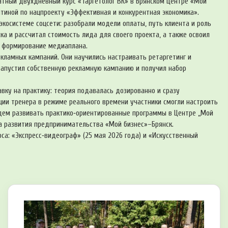
атный двухдневный курс «Таргетолог ВК» в Брянском Центре «Мой
тиной по нацпроекту «Эффективная и конкурентная экономика».
экосистеме соцсети: разобрали модели оплаты, путь клиента и роль
а и рассчитал стоимость лида для своего проекта, а также освоил
и формирование медиаплана.
екламных кампаний. Они научились настраивать ретаргетинг и
запустил собственную рекламную кампанию и получил набор
вку на практику: теория подавалась дозированно и сразу
ции тренера в режиме реального времени участники смогли настроить
удем развивать практико‑ориентированные программы в Центре „Мой
а развития предпринимательства «Мой бизнес»–Брянск.
а: «Экспресс‑видеограф» (25 мая 2026 года) и «Искусственный