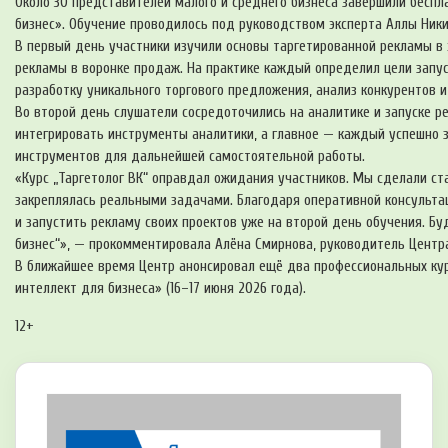
Около 30 представителей малого и среднего бизнеса завершили беспл
бизнес». Обучение проводилось под руководством эксперта Аллы Ники
В первый день участники изучили основы таргетированной рекламы в 
рекламы в воронке продаж. На практике каждый определил цели запуск
разработку уникального торгового предложения, анализ конкурентов 
Во второй день слушатели сосредоточились на аналитике и запуске р
интегрировать инструменты аналитики, а главное — каждый успешно 
инструментов для дальнейшей самостоятельной работы.
«Курс „Таргетолог ВК“ оправдал ожидания участников. Мы сделали ста
закреплялась реальными задачами. Благодаря оперативной консульта
и запустить рекламу своих проектов уже на второй день обучения. Б
бизнес“», — прокомментировала Алёна Смирнова, руководитель Центр
В ближайшее время Центр анонсировал ещё два профессиональных курс
интеллект для бизнеса» (16–17 июня 2026 года).
12+