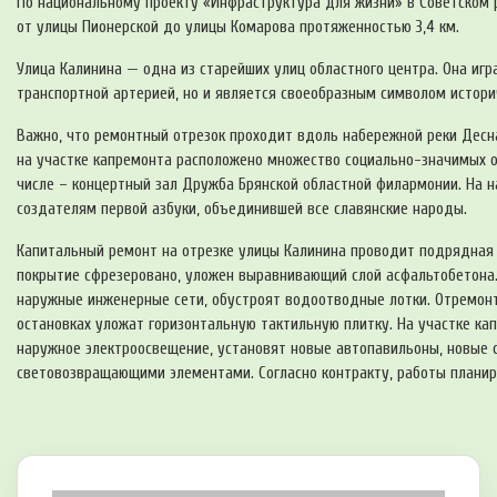
По национальному проекту «Инфраструктура для жизни» в Советском 
от улицы Пионерской до улицы Комарова протяженностью 3,4 км.
Улица Калинина — одна из старейших улиц областного центра. Она игр
транспортной артерией, но и является своеобразным символом истори
Важно, что ремонтный отрезок проходит вдоль набережной реки Десна
на участке капремонта расположено множество социально-значимых о
числе – концертный зал Дружба Брянской областной филармонии. На 
создателям первой азбуки, объединившей все славянские народы.
Капитальный ремонт на отрезке улицы Калинина проводит подрядная
покрытие сфрезеровано, уложен выравнивающий слой асфальтобетона
наружные инженерные сети, обустроят водоотводные лотки. Отремонти
остановках уложат горизонтальную тактильную плитку. На участке ка
наружное электроосвещение, установят новые автопавильоны, новые 
световозвращающими элементами. Согласно контракту, работы планиру