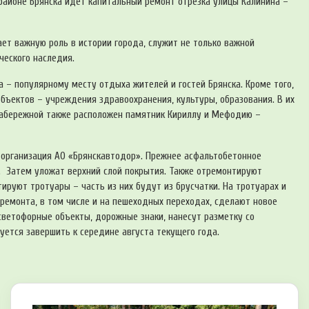
районе Брянска идет капитальный ремонт отрезка улицы Калинина –
ает важную роль в истории города, служит не только важной
ческого наследия.
 – популярному месту отдыха жителей и гостей Брянска. Кроме того,
бъектов – учреждения здравоохранения, культуры, образования. В их
набережной также расположен памятник Кириллу и Мефодию –
 организация АО «Брянскавтодор». Прежнее асфальтобетонное
. Затем уложат верхний слой покрытия. Также отремонтируют
руют тротуары – часть из них будут из брусчатки. На тротуарах и
премонта, в том числе и на пешеходных переходах, сделают новое
светофорные объекты, дорожные знаки, нанесут разметку со
ется завершить к середине августа текущего года.