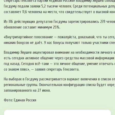
Секретарь Генсовета партии «Единая Россия» Владимир Якушев сообщи
Госдуму подали заявки 5,2 тысячи человек. Среди потенциальных деп
составляет 11,6 человека на место, что свидетельствует о высокой кон
Из 316 действующих депутатов Госдумы зарегистрировались 239 челов
обновление составит минимум 25%.
«Внутрипартийное голосование — пожалуйста, доказывай, что ты сего
никаких бонусов не даёт. У нас бонусы получают только участники сп
Владимир Якушев акцентировал внимание на необходимости личного о
есть сегодня активное общение через средства массовой информации 
год назад. Сегодня всё-таки — это личное общение, умение отвечать
со знаком плюс», — заявил секретарь Генсовета.
На выборах в Госдуму рассматривается вариант включения в список от 5
региональные группы. Окончательная конфигурация списка будет опре
запланированного на 27 июня.
Фото: Единая Россия