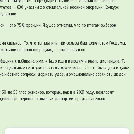
л, что на участие в предварительном голосовании на выборы в
утатов — 630 участников специальной военной операции. Конкурс
куренции.
ек — это 75% фракции. Якушев отметил, что по итогам выборов
дня сильнее. То, что ты два или три созыва был депутатом Госдумы,
ециальной военной операции», — подчеркнул он.
бщения с избирателями. «Надо идти к людям и рвать дистанцию. То
и социальные сети уже не столь эффективно, как это было два и даже
 на жёсткие вопросы, держать удар, и эмоционально заряжать людей
0 до 55 глав регионов, которые, как и в 2021 году, возглавят
делена до первого этапа Съезда партии, предварительно