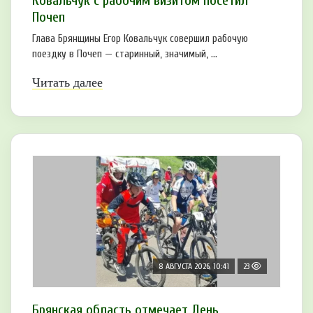
Ковальчук с рабочим визитом посетил
Почеп
Глава Брянщины Егор Ковальчук совершил рабочую
поездку в Почеп — старинный, значимый, ...
Читать далее
8 АВГУСТА 2026, 10:41
23
Брянская область отмечает День