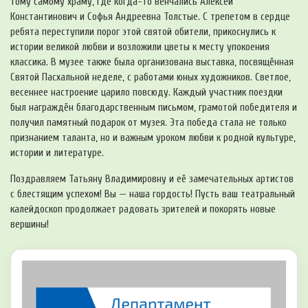
тому самому храму, где когда-то венчались Алексей
Константинович и Софья Андреевна Толстые. С трепетом в сердце
ребята переступили порог этой святой обители, прикоснулись к
истории великой любви и возложили цветы к месту упокоения
классика. В музее также была организована выставка, посвящённая
Святой Пасхальной неделе, с работами юных художников. Светлое,
весеннее настроение царило повсюду. Каждый участник поездки
был награждён благодарственным письмом, грамотой победителя и
получил памятный подарок от музея. Эта победа стала не только
признанием таланта, но и важным уроком любви к родной культуре,
истории и литературе.
Поздравляем Татьяну Владимировну и её замечательных артистов
с блестящим успехом! Вы — наша гордость! Пусть ваш театральный
калейдоскоп продолжает радовать зрителей и покорять новые
вершины!