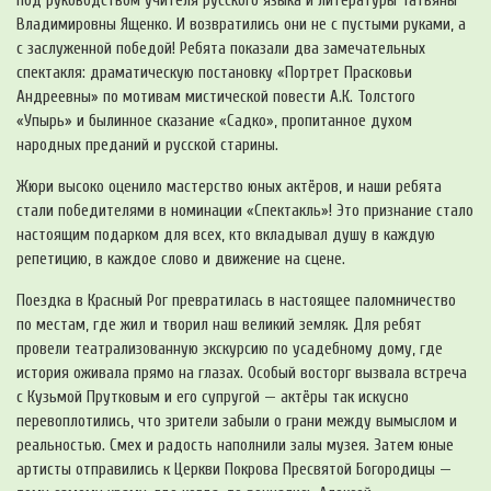
под руководством учителя русского языка и литературы Татьяны
Владимировны Ященко. И возвратились они не с пустыми руками, а
с заслуженной победой! Ребята показали два замечательных
спектакля: драматическую постановку «Портрет Прасковьи
Андреевны» по мотивам мистической повести А.К. Толстого
«Упырь» и былинное сказание «Садко», пропитанное духом
народных преданий и русской старины.
Жюри высоко оценило мастерство юных актёров, и наши ребята
стали победителями в номинации «Спектакль»! Это признание стало
настоящим подарком для всех, кто вкладывал душу в каждую
репетицию, в каждое слово и движение на сцене.
Поездка в Красный Рог превратилась в настоящее паломничество
по местам, где жил и творил наш великий земляк. Для ребят
провели театрализованную экскурсию по усадебному дому, где
история оживала прямо на глазах. Особый восторг вызвала встреча
с Кузьмой Прутковым и его супругой — актёры так искусно
перевоплотились, что зрители забыли о грани между вымыслом и
реальностью. Смех и радость наполнили залы музея. Затем юные
артисты отправились к Церкви Покрова Пресвятой Богородицы —