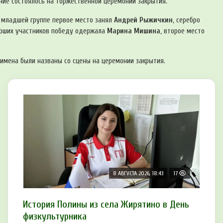
ние состоялось на торжественной церемонии закрытия.
В младшей группе первое место занял
Андрей Рыжичкин
, серебро
арших участников победу одержала
Марина Мишина
, второе место
имена были названы со сцены на церемонии закрытия.
8 АВГУСТА 2026, 18:43
17
История Полины из села Жирятино в День
физкультурника