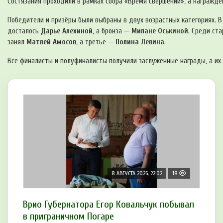
Состязания проходили в рамках сбора «Время свершений», а награжде
Победители и призёры были выбраны в двух возрастных категориях. 
досталось
Дарье Алехиной
, а бронза —
Милане Оськиной
. Среди ст
занял
Матвей Амосов
, а третье —
Полина Левина
.
Все финалисты и полуфиналисты получили заслуженные награды, а их 
8 АВГУСТА 2026, 22:02
18
Врио Губернатора Егор Ковальчук побывал
в приграничном Погаре