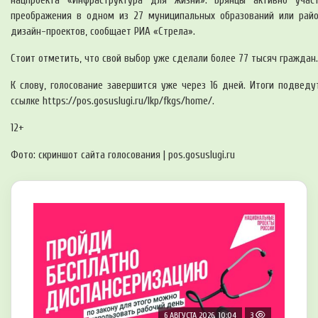
нацпроекта «Инфраструктура для жизни». Брянцы активно учас
преображения в одном из 27 муниципальных образований или райо
дизайн-проектов, сообщает РИА «Стрела».
Стоит отметить, что свой выбор уже сделали более 77 тысяч граждан
К слову, голосование завершится уже через 16 дней. Итоги подведу
ссылке https://pos.gosuslugi.ru/lkp/fkgs/home/.
12+
Фото: скриншот сайта голосования | pos.gosuslugi.ru
6 АВГУСТА 2026, 10:04
3