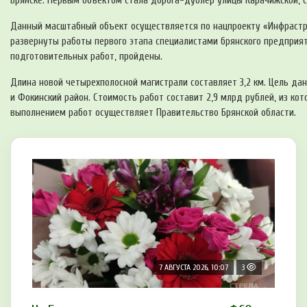
Брянске. Первым объектом стала дорога-дублер улицы Карачижской, с
Данный масштабный объект осуществляется по нацпроекту «Инфрастру
развернуты работы первого этапа специалистами брянского предприят
подготовительных работ, пройдены.
Длина новой четырехполосной магистрали составляет 3,2 км. Цель да
и Фокинский район. Стоимость работ составит 2,9 млрд рублей, из ко
выполнением работ осуществляет Правительство Брянской области.
7 АВГУСТА 2026, 10:07
3