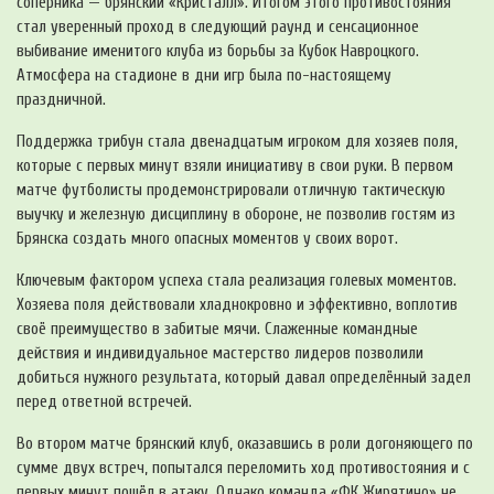
соперника — брянский «Кристалл». Итогом этого противостояния
стал уверенный проход в следующий раунд и сенсационное
выбивание именитого клуба из борьбы за Кубок Навроцкого.
Атмосфера на стадионе в дни игр была по-настоящему
праздничной.
Поддержка трибун стала двенадцатым игроком для хозяев поля,
которые с первых минут взяли инициативу в свои руки. В первом
матче футболисты продемонстрировали отличную тактическую
выучку и железную дисциплину в обороне, не позволив гостям из
Брянска создать много опасных моментов у своих ворот.
Ключевым фактором успеха стала реализация голевых моментов.
Хозяева поля действовали хладнокровно и эффективно, воплотив
своё преимущество в забитые мячи. Слаженные командные
действия и индивидуальное мастерство лидеров позволили
добиться нужного результата, который давал определённый задел
перед ответной встречей.
Во втором матче брянский клуб, оказавшись в роли догоняющего по
сумме двух встреч, попытался переломить ход противостояния и с
первых минут пошёл в атаку. Однако команда «ФК Жирятино» не