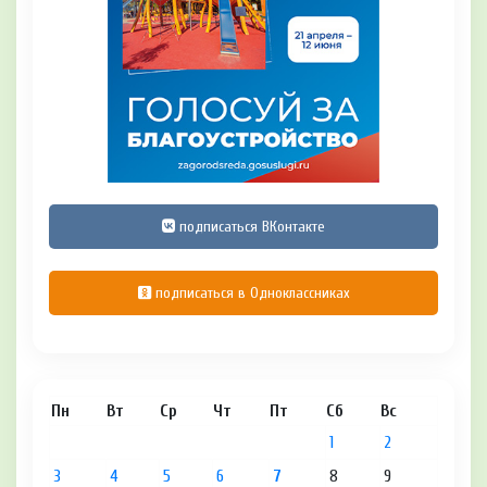
подписаться ВКонтакте
подписаться в Одноклассниках
Пн
Вт
Ср
Чт
Пт
Сб
Вс
1
2
3
4
5
6
7
8
9