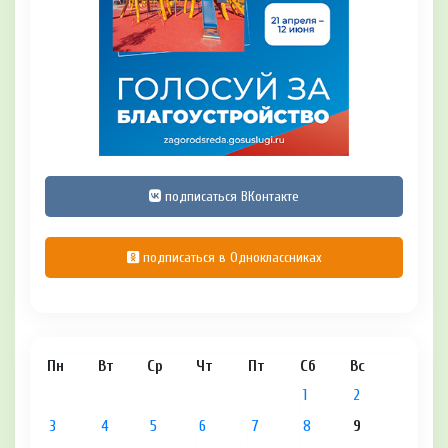
подписаться ВКонтакте
подписаться в Одноклассниках
Пн
Вт
Ср
Чт
Пт
Сб
Вс
1
2
3
4
5
6
7
8
9