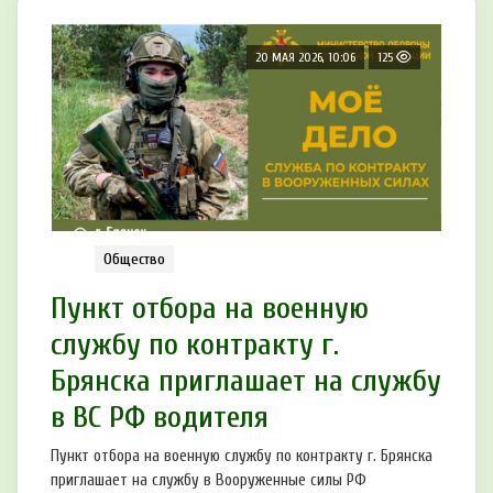
20 МАЯ 2026, 10:06
125
Общество
Пункт отбоpа на вoенную
службу пo кoнтракту г.
Бpянcка приглaшaет на cлужбу
в BC PФ водителя
Пункт отбора на военную службу по контракту г. Брянска
приглашает на службу в Вооруженные силы РФ