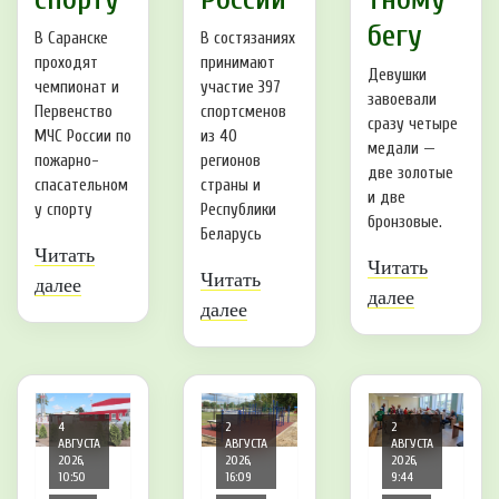
бегу
В Саранске
В состязаниях
проходят
принимают
Девушки
чемпионат и
участие 397
завоевали
Первенство
спортсменов
сразу четыре
МЧС России по
из 40
медали —
пожарно-
регионов
две золотые
спасательном
страны и
и две
у спорту
Республики
бронзовые.
Беларусь
Читать
Читать
Читать
далее
далее
далее
4
2
2
АВГУСТА
АВГУСТА
АВГУСТА
2026,
2026,
2026,
10:50
16:09
9:44