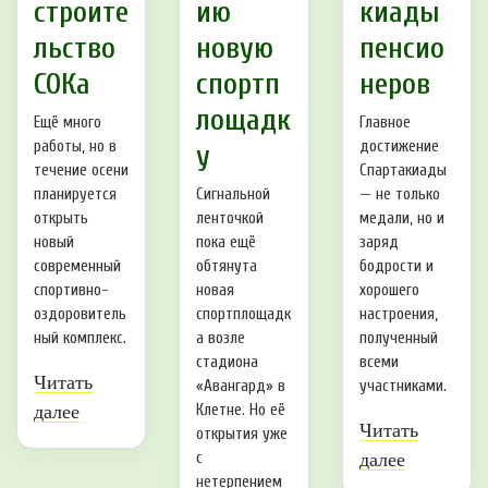
строите
ию
киады
льство
новую
пенсио
СОКа
спортп
неров
лощадк
Ещё много
Главное
работы, но в
достижение
у
течение осени
Спартакиады
планируется
Сигнальной
— не только
открыть
ленточкой
медали, но и
новый
пока ещё
заряд
современный
обтянута
бодрости и
спортивно-
новая
хорошего
оздоровитель
спортплощадк
настроения,
ный комплекс.
а возле
полученный
стадиона
всеми
Читать
«Авангард» в
участниками.
далее
Клетне. Но её
Читать
открытия уже
с
далее
нетерпением