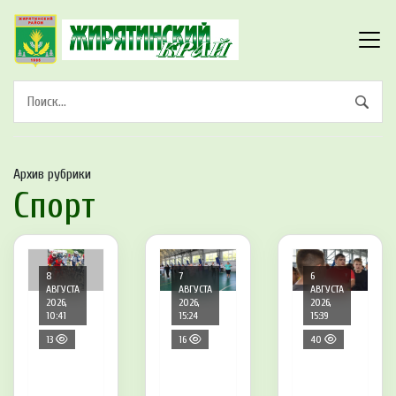
Архив рубрики
Спорт
8
7
6
АВГУСТА
АВГУСТА
АВГУСТА
2026,
2026,
2026,
10:41
15:24
15:39
13
16
40