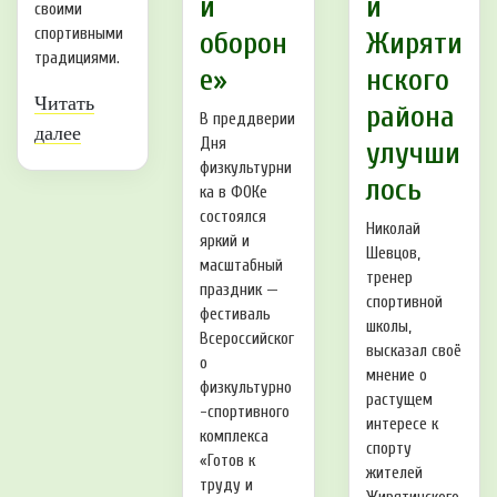
и
й
своими
спортивными
оборон
Жиряти
традициями.
е»
нского
Читать
района
В преддверии
далее
Дня
улучши
физкультурни
лось
ка в ФОКе
состоялся
Николай
яркий и
Шевцов,
масштабный
тренер
праздник —
спортивной
фестиваль
школы,
Всероссийског
высказал своё
о
мнение о
физкультурно
растущем
-спортивного
интересе к
комплекса
спорту
«Готов к
жителей
труду и