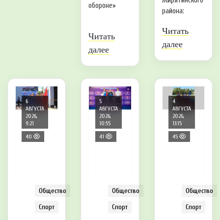
Жирятинского
обороне»
района:
Читать
Читать
далее
далее
6
5
4
АВГУСТА
АВГУСТА
АВГУСТА
2026,
2026,
2026,
9:21
10:55
13:15
40
41
45
Общество
Общество
Общество
Спорт
Спорт
Спорт