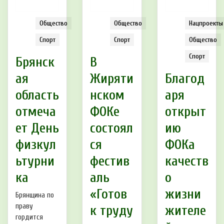
Общество
Общество
Нацпроекты
Спорт
Спорт
Общество
Спорт
Брянск
В
ая
Жиряти
Благод
область
нском
аря
отмеча
ФОКе
открыт
ет День
состоял
ию
физкул
ся
ФОКа
ьтурни
фестив
качеств
ка
аль
о
«Готов
жизни
Брянщина по
праву
к труду
жителе
гордится