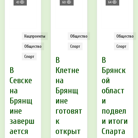
43
60
64
Нацпроекты
Общество
Общество
Общество
Спорт
Спорт
Спорт
В
В
В
Клетне
Брянск
Севске
на
ой
на
Брянщ
област
Брянщ
ине
и
ине
готовят
подвел
заверш
к
и итоги
ается
открыт
Спарта