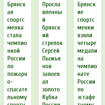
Брянск
Просла
Брянск
ая
вленны
ие
спортс
й
спортс
менка
брянск
менки
стала
ий
взяли
чемпио
стрелок
четыре
нкой
Сергей
медали
России
Пыжья
на
по
нов
чемпио
пожарн
завоев
нате
о-
ал
России
спасате
золото
по
льному
Кубка
эстафе
спорту
России
тному