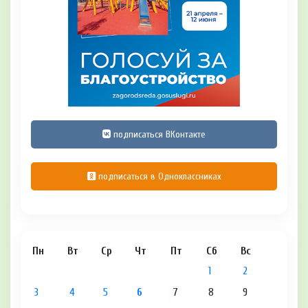
подписаться ВКонтакте
подписаться в Одноклассниках
Пн
Вт
Ср
Чт
Пт
Сб
Вс
1
2
3
4
5
6
7
8
9