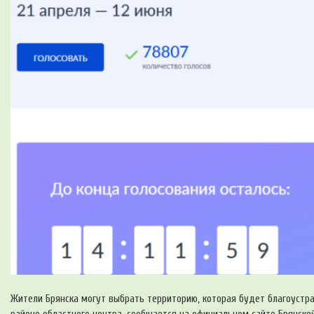
Жители Брянска могут выбрать территорию, которая будет благоустр