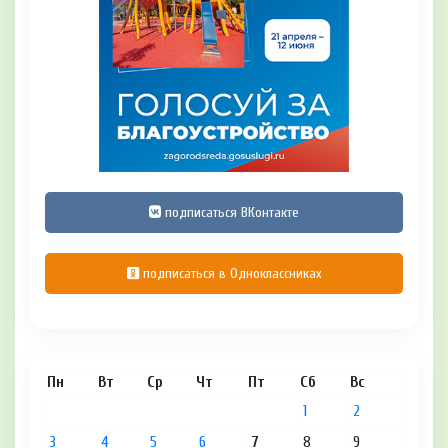
подписаться ВКонтакте
подписаться в Одноклассниках
Пн
Вт
Ср
Чт
Пт
Сб
Вс
1
2
3
4
5
6
7
8
9