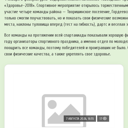
«Здоровье-2018». Спортивное мероприятие открылось торжественным
участие четыре команды района — Творишинское поселение, Гордеевск
только смогли поучаствовать, но и показать свои физические возможн
места, наклоны туловища вперед (тест на гибкость), дартс и веселая 
Все команды на протяжении всей спартакиады показывали хорошую физ
году организаторы спортивного праздника, а именно отдел по молоде
поощрить все команды, поэтому победителей и проигравших не было
свои физические качества, а также укреплять свое здоровье.
7 АВГУСТА 2026, 16:55
17