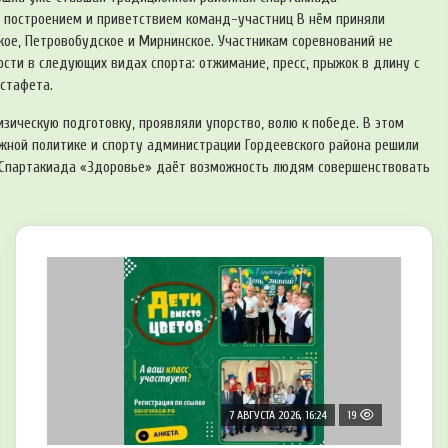
 построением и приветствием команд-участниц В нём приняли
ое, Петровобудское и Мирнинское. Участникам соревнований не
ости в следующих видах спорта: отжимание, пресс, прыжок в длину с
эстафета.
ическую подготовку, проявляли упорство, волю к победе. В этом
жной политике и спорту администрации Гордеевского района решили
. Спартакиада «Здоровье» даёт возможность людям совершенствовать
7 АВГУСТА 2026, 16:24
19