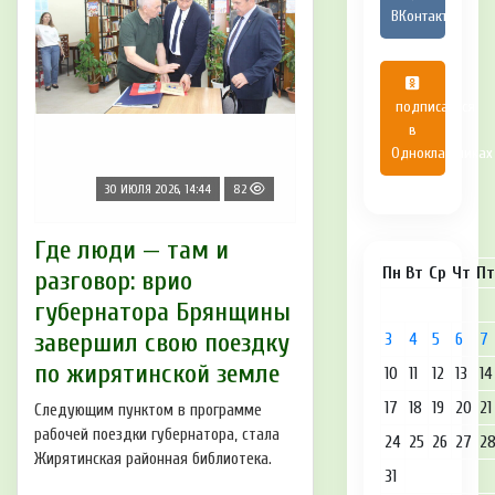
ВКонтакте
подписаться
в
Одноклассниках
30 ИЮЛЯ 2026, 14:44
82
Где люди — там и
Пн
Вт
Ср
Чт
Пт
разговор: врио
губернатора Брянщины
завершил свою поездку
3
4
5
6
7
по жирятинской земле
10
11
12
13
14
17
18
19
20
21
Следующим пунктом в программе
рабочей поездки губернатора, стала
24
25
26
27
2
Жирятинская районная библиотека.
31