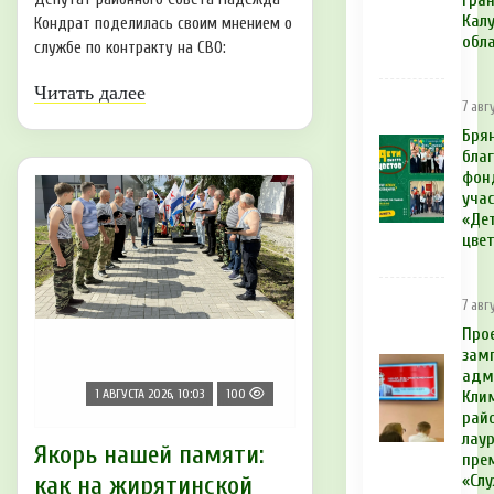
гра
Кал
Кондрат поделилась своим мнением о
обл
службе по контракту на СВО:
Читать далее
7 авг
Бря
бла
фон
учас
«Де
цве
7 авгу
Про
зам
адм
1 АВГУСТА 2026, 10:03
100
Кли
рай
лау
Якорь нашей памяти:
пре
как на жирятинской
«Сл