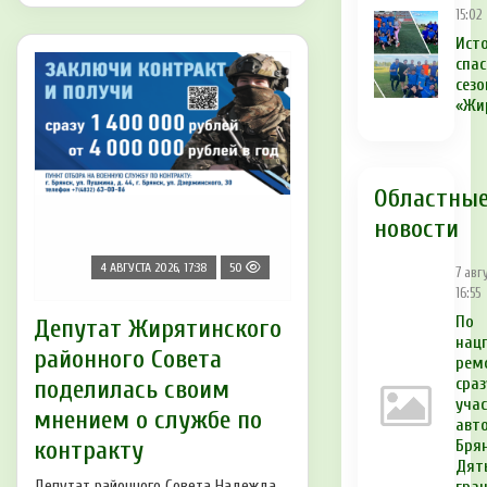
15:02
Ист
спа
сез
«Жи
Областны
новости
4 АВГУСТА 2026, 17:38
50
7 авг
16:55
По
Депутат Жирятинского
нац
районного Совета
рем
сраз
поделилась своим
уча
мнением о службе по
авт
контракту
Брян
Дят
Депутат районного Совета Надежда