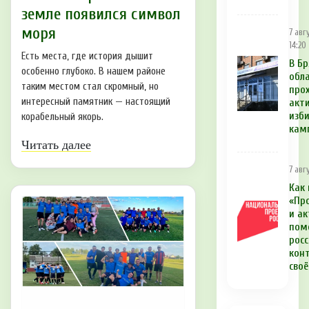
земле появился символ
моря
7 авг
14:20
Есть места, где история дышит
В Б
особенно глубоко. В нашем районе
обл
таким местом стал скромный, но
про
интересный памятник — настоящий
акт
изб
корабельный якорь.
кам
Читать далее
7 авгу
Как
«Пр
и а
пом
рос
кон
своё