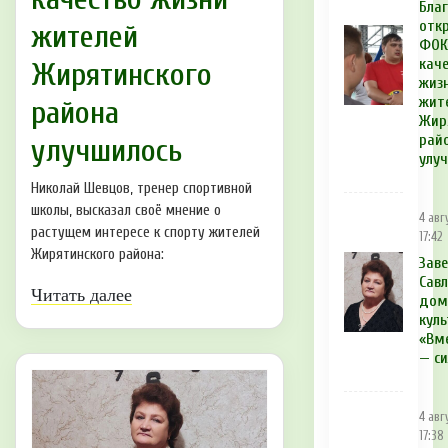
Бла
отк
жителей
ФОК
кач
Жирятинского
жиз
жит
района
Жир
рай
улучшилось
улу
Николай Шевцов, тренер спортивной
школы, высказал своё мнение о
4 авг
растущем интересе к спорту жителей
17:42
Жирятинского района:
Зав
Сав
Читать далее
дом
куль
«Вм
— си
4 авг
17:38