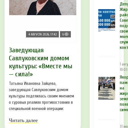
Деп
Жир
рай
Сов
под
сво
4 АВГУСТА 2026, 17:42
6
мне
служ
кон
Заведующая
Савлуковским домом
1 авг
культуры: «Вместе мы
10:03
— сила!»
Яко
пам
Татьяна Ивановна Зайцева,
на
заведующая Савлуковским домом
жир
культуры поделилась своим мнением
зем
о суровых реалиях противостояния в
поя
специальной военной операции:
сим
Читать далее
31 ию