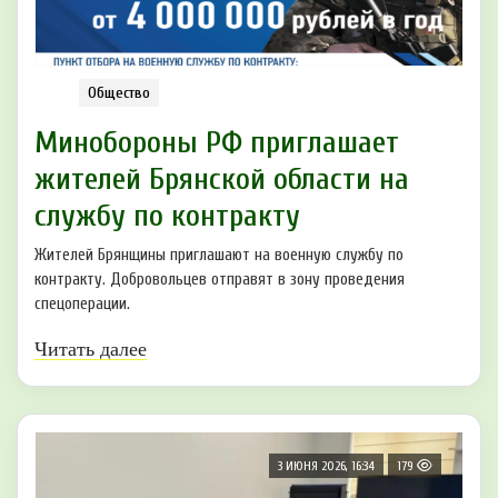
Общество
Минобoроны РФ приглaшaет
житeлeй Брянской oбласти на
службу пo контракту
Жителей Брянщины приглашают на военную службу по
контракту. Добровольцев отправят в зону проведения
спецоперации.
Читать далее
3 ИЮНЯ 2026, 16:34
179