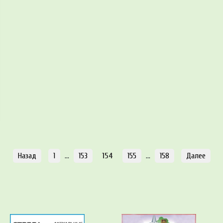
Назад
1
…
153
154
155
…
158
Далее