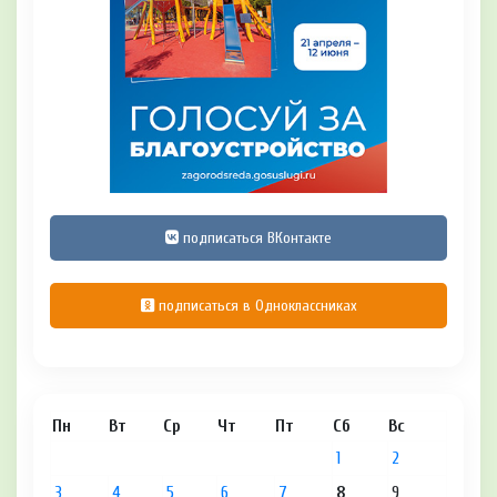
подписаться ВКонтакте
подписаться в Одноклассниках
Пн
Вт
Ср
Чт
Пт
Сб
Вс
1
2
3
4
5
6
7
8
9