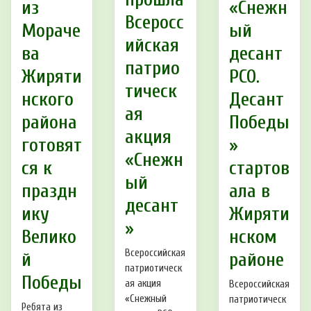
из
«Снежн
Всеросс
Мораче
ый
ийская
ва
десант
патрио
Жиряти
РСО.
тическ
нского
Десант
ая
района
Победы
акция
готовят
»
«Снежн
ся к
стартов
ый
праздн
ала в
десант
ику
Жиряти
»
Велико
нском
Всероссийская
й
районе
патриотическ
Победы
ая акция
Всероссийская
«Снежный
патриотическ
Ребята из