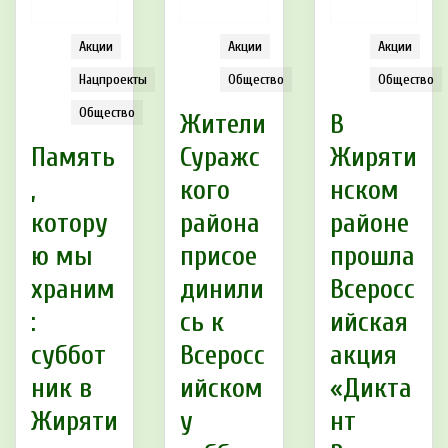
Акции
Акции
Акции
Нацпроекты
Общество
Общество
Общество
Жители
В
Память
Суражс
Жиряти
,
кого
нском
котору
района
районе
ю мы
присое
прошла
храним
динили
Всеросс
:
сь к
ийская
суббот
Всеросс
акция
ник в
ийском
«Дикта
Жиряти
у
нт