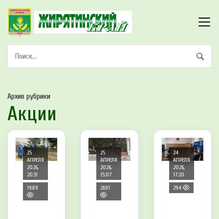
Архив рубрики
Акции
25
25
24
АПРЕЛЯ
АПРЕЛЯ
АПРЕЛЯ
2026,
2026,
2026,
20:31
15:07
17:20
1989
2691
294