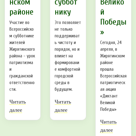
нском
суббот
Велико
районе
нику
й
Победы
Участие во
Это позволяет
Всероссийско
не только
»
м субботнике
поддерживат
жителей
ь чистоту и
Сегодня, 24
Жирятинского
порядок, но и
апреля, в
района - урок
влияет на
Жирятинском
патриотизма
формировани
районе
и
е комфортной
прошла
гражданской
городской
Всероссийская
ответственно
среды в
патриотическ
сти.
будущем.
ая акция
«Диктант
Читать
Читать
Великой
далее
далее
Победы»
Читать
далее