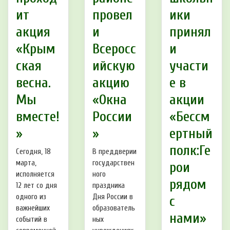
ит
провел
ики
акция
и
принял
«Крым
Всеросс
и
ская
ийскую
участи
весна.
акцию
е в
Мы
«Окна
акции
вместе!
России
«Бессм
»
»
ертный
полк:Ге
Сегодня, 18
В преддверии
марта,
государствен
рои
исполняется
ного
рядом
12 лет со дня
праздника
одного из
Дня России в
с
важнейших
образователь
нами»
событий в
ных