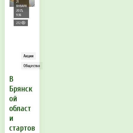
21
ЯНВАРЯ
2025,
9:36
272
Акции
Общество
В
Брянск
ой
област
и
стартов