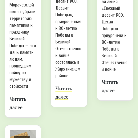
десант РСО.
ая акция
Морачевской
Десант
«Снежный
школы убрали
Победы»,
десант РСО.
территорию
приуроченная
Десант
памятника к
к 80-летию
Победы»
празднику
Победы в
приурочена к
Великой
Великой
80-летию
Победы — это
Отечественно
Победы в
дань памяти
й войне,
Великой
людям,
состоялась в
Отечественно
прошедшим
Жирятинском
й войне
войну, их
районе.
мужеству и
Читать
стойкости
Читать
далее
далее
Читать
далее