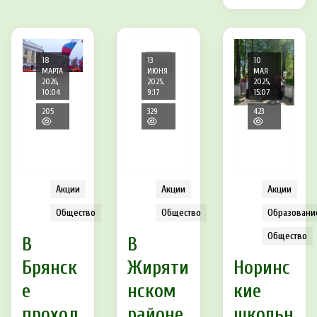
18
13
10
МАРТА
ИЮНЯ
МАЯ
2026,
2025,
2025,
10:04
9:17
15:07
205
329
423
Акции
Акции
Акции
Общество
Общество
Образовани
Общество
В
В
Брянск
Жиряти
Норинс
е
нском
кие
проход
районе
школьн