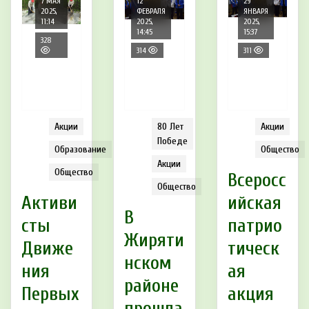
7 МАЯ
12
29
2025,
ФЕВРАЛЯ
ЯНВАРЯ
11:14
2025,
2025,
14:45
15:37
328
314
311
Акции
80 Лет
Акции
Победе
Образование
Общество
Акции
Общество
Всеросс
Общество
Активи
ийская
В
сты
патрио
Жиряти
Движе
тическ
нском
ния
ая
районе
Первых
акция
прошла