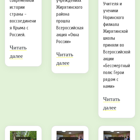
современной
учреждениях
Учителя и
истории
Жирятинского
ученики
страны -
района
Норинского
воссоединени
прошла
филиала
я Крыма с
Всероссийская
Жирятинской
Россией.
акция «Окна
школы
России»
приняли во
Читать
Всероссийской
Читать
далее
акции
далее
«Бессмертный
полк: Герои
рядом с
нами»
Читать
далее