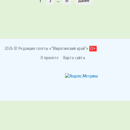
1
2
…
51
Далее
2026 © Редакция газеты «"Жирятинский край"»
12+
О проекте
Карта сайта