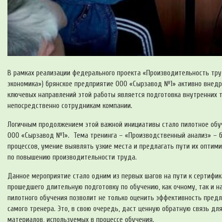
В рамках реализации федерального проекта «Производительность тру
экономика») брянское предприятие ООО «Сырзавод №1» активно внедр
ключевых направлений этой работы является подготовка внутренних 
непосредственно сотрудникам компании.
Логичным продолжением этой важной инициативы стало пилотное обу
ООО «Сырзавод №1». Тема тренинга – «Производственный анализ» – б
процессов, умение выявлять узкие места и предлагать пути их опти
по повышению производительности труда.
Данное мероприятие стало одним из первых шагов на пути к сертифик
прошедшего длительную подготовку по обучению, как очному, так и 
пилотного обучения позволит не только оценить эффективность предл
самого тренера. Это, в свою очередь, даст ценную обратную связь д
материалов, используемых в процессе обучения.