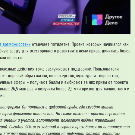
на возможностей»
отмечает пятилетие. Проект, который начинался как
бную среду для всестороннего развития: к нему присоединились более
кой области.
: полезные действия тоже заслуживают поддержки. Пользователи
рт и здоровый образ жизни, волонтерство, культура и творчество,
начимые сферы
–
получают баллы и выбирают за них призы от проекта
выше 26,5 млн раз и получили более 2,3 млн призов для личностного и
ия.
латформы. Он появился в цифровой среде, где сегодня живет
быстрых форматах вовлечения. Но самое важное – проект переводит
емя онлайн и учатся, волонтерят, помогают людям, животным,
ой. Сегодня 34% всех заданий в сервисе приходится на волонтерство
нь важный показатель: несмотря на цифровой формат, молодежь