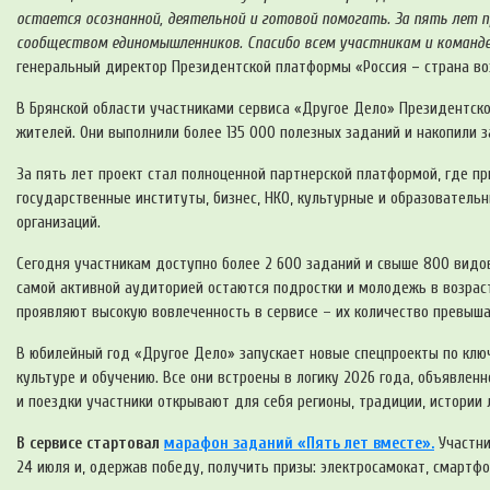
остается осознанной, деятельной и готовой помогать. За пять лет 
сообществом единомышленников. Спасибо всем участникам и команде п
генеральный директор Президентской платформы «Россия
–
страна в
В Брянской области участниками сервиса «Другое Дело» Президентск
жителей. Они выполнили более 135 000 полезных заданий и накопили з
За пять лет проект стал полноценной партнерской платформой, где 
государственные институты, бизнес, НКО, культурные и образовательн
организаций.
Сегодня участникам доступно более 2 600 заданий и свыше 800 видо
самой активной аудиторией остаются подростки и молодежь в возраст
проявляют высокую вовлеченность в сервисе – их количество превышает
В юбилейный год «Другое Дело» запускает новые спецпроекты по кл
культуре и обучению. Все они встроены в логику 2026 года, объявлен
и поездки участники открывают для себя регионы, традиции, истории
В
сервисе стартовал
марафон заданий «Пять лет вместе».
Участни
24 июля и, одержав победу, получить призы: электросамокат, смартфо