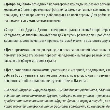
«Добро заДело!»
объединит волонтерские команды из разных регион
хосписам и благотворительным фондам, а самые активные команды
площадку, где встречаются добровольцы со всей страны. Для ребят э
познакомиться с единомышленниками.
«Спорт – это Другое Дело» –
спецпроект, раскрывающий спорт через 
их судьбах, мотивации, личных победах и пути к результату. Проект п
дисциплина, сила команды и пример, который может вдохновить други
«Дело времени»
посвящен культуре и памяти поколений. Участники с
помогут воссоздать живой портрет молодежной культуры разных эпох
сложатся в общую историю страны.
«Дело говоришь»
познакомит участников с историей, традициями, яз
ребята будут узнавать, как говорят, живут, празднуют, хранят семей
отправятся в образовательное путешествие в Дагестан.
«За всеми цифрами «Другого Дела»
–
миллионами участников, задани
ребята, которые помогают другим, пробуют новое, учатся, путешест
профессиональные возможности. «Другое Дело», в первую очередь, с
какие темы ей интересны, какие форматы вовлекают, какие призы д