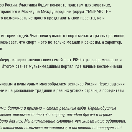
ов России. Участники будут помогать приютам для животных,
 отправятся в Москву на Международный форум #МЫВМЕСТЕ –
то возможность не просто представить свои проекты, но и
истории людей. Участники узнают о спортсменах из разных регионов,
оказывает, что спорт
–
это не только медали и рекорды, а характер,
х.
оберут истории членов своих семей
–
от 1980-х до современности и
. Итогом станет мультимедийный портал, где личные воспоминания
ыковым и культурным многообразием регионов России. Через задания
ные и национальные традиции в разных уголках страны, а победители
ями, баллами и призами
–
стоят реальные люди. Неравнодушные
вуют, открывают для себя страну, находят друзей и первые
оздано для них. Мы внимательно смотрим, чем живет наша аудитория,
ействительно помогают развиваться, и постоянно адаптируем под