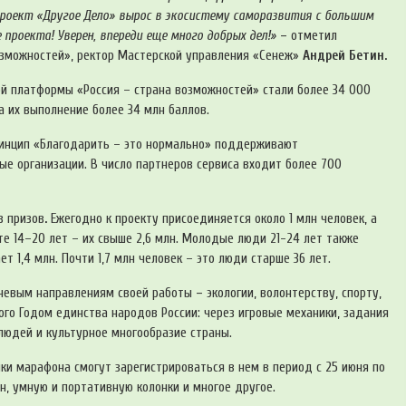
проект «Другое Дело» вырос в экосистему саморазвития с большим
роекта! Уверен, впереди еще много добрых дел!»
–
отметил
озможностей», ректор Мастерской управления «Сенеж»
Андрей Бетин.
ой платформы «Россия – страна возможностей» стали более 34 000
а их выполнение более 34 млн баллов.
принцип «Благодарить – это нормально» поддерживают
ые организации. В число партнеров сервиса входит более 700
в призов
.
Ежегодно к проекту присоединяется около 1 млн человек, а
е 14–20 лет – их свыше 2,6 млн. Молодые люди 21-24 лет также
 1,4 млн. Почти 1,7 млн человек – это люди старше 36 лет.
ючевым направлениям своей работы
–
экологии, волонтерству, спорту,
ного Годом единства народов России: через игровые механики, задания
 людей и культурное многообразие страны.
ки марафона смогут зарегистрироваться в нем в период с 25 июня по
н, умную и портативную колонки и многое другое.