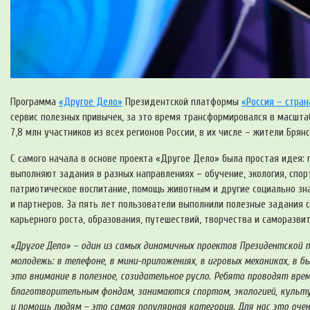
Программа
«Другое Дело»
Президентской платформы
«Россия – стра
сервис полезных привычек, за это время трансформировался в масшта
7,8 млн участников из всех регионов России, в их числе – жители Брянс
С самого начала в основе проекта «Другое Дело» была простая идея
выполняют задания в разных направлениях
–
обучение, экология, спо
патриотическое воспитание, помощь животным и другие социально з
и партнеров. За пять лет пользователи выполнили полезные задания с
карьерного роста, образования, путешествий, творчества и саморазвит
«Другое Дело» – один из самых динамичных проектов Президентской п
молодежь: в телефоне, в мини-приложениях, в игровых механиках, в 
это внимание в полезное, созидательное русло. Ребята проводят вр
благотворительным фондам, занимаются спортом, экологией, культур
и помощь людям – это самая популярная категория. Для нас это оче