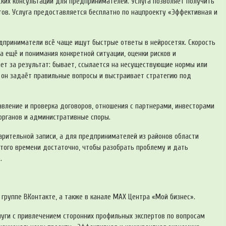
ких консультаций для предпринимателей. Услуга позволяет получить
ов. Услуга предоставляется бесплатно по нацпроекту «Эффективная и
едприниматели всё чаще ищут быстрые ответы в нейросетях. Скорость
 а ещё и понимания конкретной ситуации, оценки рисков и
ает за результат: бывает, ссылается на несуществующие нормы или
 он задаёт правильные вопросы и выстраивает стратегию под
авление и проверка договоров, отношения с партнерами, инвесторами
сорганов и административные споры.
арительной записи, а для предпринимателей из районов области
того времени достаточно, чтобы разобрать проблему и дать
.
группе ВКонтакте, а также в канале МАХ Центра «Мой бизнес».
луги с привлечением сторонних профильных экспертов по вопросам