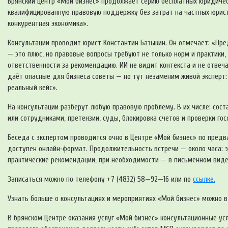
Брянский центр «Мой бизнес» продолжает серию бесплатных юридичес
квалифицированную правовую поддержку без затрат на частных юрист
конкурентная экономика».
Консультации проводит юрист Константин Базыкин. Он отмечает: «Пр
— это плюс, но правовые вопросы требуют не только норм и практики,
ответственности за рекомендацию. ИИ не видит контекста и не отвеч
даёт опасные для бизнеса советы — но тут незаменим живой эксперт:
реальный кейс».
На консультации разберут любую правовую проблему. В их числе: сост
или сотрудниками, претензии, суды, блокировка счетов и проверки го
Беседа с экспертом проводится очно в Центре «Мой бизнес» по предв
доступен онлайн‑формат. Продолжительность встречи — около часа: э
практические рекомендации, при необходимости — в письменном виде
Записаться можно по телефону +7 (4832) 58—92—16 или по
ссылке.
Узнать больше о консультациях и мероприятиях «Мой бизнес» можно в 
В брянском Центре оказания услуг «Мой бизнес» консультационные ус