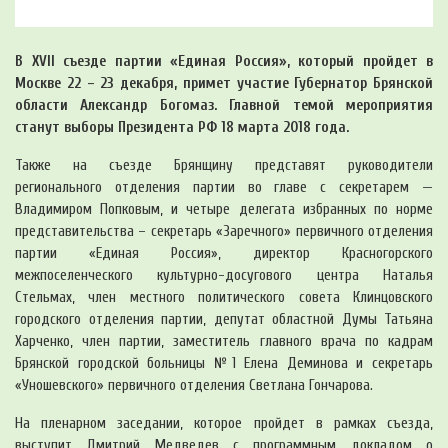
В XVII съезде партии «Единая Россия», который пройдет в
Москве 22 – 23 декабря, примет участие Губернатор Брянской
области Александр Богомаз. Главной темой мероприятия
станут выборы Президента РФ 18 марта 2018 года.
Также на съезде Брянщину представят руководители
регионального отделения партии во главе с секретарем —
Владимиром Попковым, и четыре делегата избранных по норме
представительства – секретарь «Заречного» первичного отделения
партии «Единая Россия», директор Красногорского
межпоселенческого культурно-досугового центра Наталья
Стельмах, член местного политического совета Клинцовского
городского отделения партии, депутат областной Думы Татьяна
Харченко, член партии, заместитель главного врача по кадрам
Брянской городской больницы №1 Елена Деминова и секретарь
«Уношевского» первичного отделения Светлана Гончарова.
На пленарном заседании, которое пройдет в рамках съезда,
выступит Дмитрий Медведев с программным докладом о