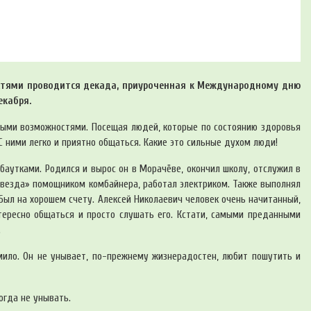
стями проводится декада, приуроченная к Международному дню
екабря.
ными возможностями. Посещая людей, которые по состоянию здоровья
С ними легко и приятно общаться. Какие это сильные духом люди!
баутками. Родился и вырос он в Морачёве, окончил школу, отслужил в
 звезда» помощником комбайнера, работал электриком. Также выполнял
Был на хорошем счету. Алексей Николаевич человек очень начитанный,
тересно общаться и просто слушать его. Кстати, самыми преданными
.
омило. Он не унывает, по-прежнему жизнерадостен, любит пошутить и
огда не унывать.