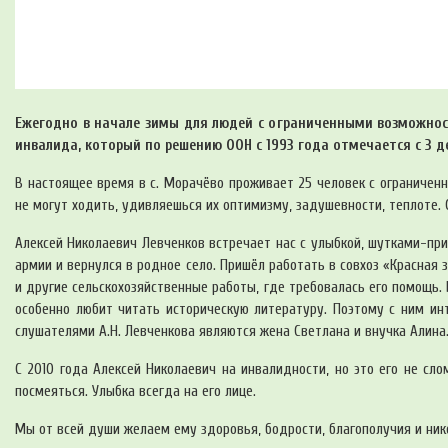
Ежегодно в начале зимы для людей с ограниченными возможно
инвалида, который по решению ООН с 1993 года отмечается с 3 д
В настоящее время в с. Морачёво проживает 25 человек с ограничен
не могут ходить, удивляешься их оптимизму, задушевности, теплоте. 
Алексей Николаевич Левченков встречает нас с улыбкой, шутками-при
армии и вернулся в родное село. Пришёл работать в совхоз «Красная
и другие сельскохозяйственные работы, где требовалась его помощь. 
особенно любит читать историческую литературу. Поэтому с ним ин
слушателями А.Н. Левченкова являются жена Светлана и внучка Алина
С 2010 года Алексей Николаевич на инвалидности, но это его не сл
посмеяться. Улыбка всегда на его лице.
Мы от всей души желаем ему здоровья, бодрости, благополучия и ник