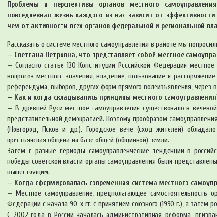
Проблемы и перспективы органов местного самоуправления
повседневная жизнь каждого из нас зависит от эффективности
чем от активности всех органов федеральной и региональной вла
Рассказать о системе местного самоуправления в районе мы попросил
— Светлана Петровна, что представляет собой местное самоупра
— Согласно статье 130 Конституции Российской Федерации местное
вопросов местного значения, владение, пользование и распоряжени
референдума, выборов, других форм прямого волеизъявления, через в
— Как и когда складывались принципы местного самоуправления
— В древней Руси местное самоуправление существовало в вечевой 
представительной демократией. Поэтому прообразом самоуправления 
(Новгород, Псков и др.). Городское вече (сход жителей) обладал
крестьянская община на базе общей (общинной) земли.
Затем в разные периоды самоуправленческие тенденции в российск
победы советской власти органы самоуправления были представлены
вышестоящим.
— Когда сформировалась современная система местного самоуп
— Местное самоуправление, предполагающее самостоятельность орг
Федерации с начала 90-х гг. с принятием союзного (1990 г.), а затем ро
С 2002 года в России началась административная реформа, призва