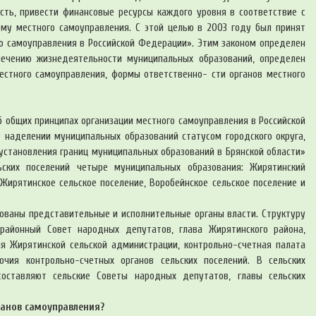
сть, привести финансовые ресурсы каждого уровня в соответствие с
му местного самоуправления. С этой целью в 2003 году был принят
о самоуправления в Российской Федерации». Этим законом определен
печению жизнедеятельности муниципальных образований, определен
естного самоуправления, формы ответственно- сти органов местного
б общих принципах организации местного самоуправления в Российской
 наделении муниципальных образований статусом городского округа,
 установления границ муниципальных образований в Брянской области»
ских поселений четыре муниципальных образования: Жирятинский
ирятинское сельское поселение, Воробейнское сельское поселение и
ованы представительные и исполнительные органы власти. Структуру
районный Совет народных депутатов, глава Жирятинского района,
я Жирятинской сельской администрации, контрольно-счетная палата
чия контрольно-счетных органов сельских поселений. В сельских
составляют сельские Советы народных депутатов, главы сельских
ганов самоуправления?