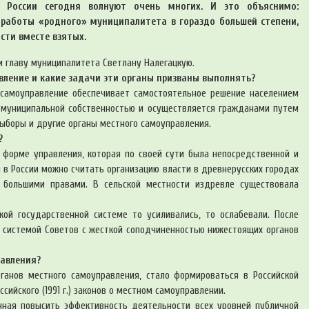
 России сегодня волнуют очень многих. И это объяснимо:
 работы «родного» муниципалитета в гораздо большей степени,
сти вместе взятых.
и главу муниципалитета Светлану Налегацкую.
вление и какие задачи эти органы призваны выполнять?
 самоуправление обеспечивает самостоятельное решение населением
е муниципальной собственностью и осуществляется гражданами путем
ыборы и другие органы местного самоуправления.
?
форме управления, которая по своей сути была непосредственной и
в России можно считать организацию власти в древнерусских городах
о большими правами. В сельской местности издревле существовала
ой государственной системе то усиливались, то ослабевали. После
 системой Советов с жесткой соподчиненностью нижестоящих органов
равления?
анов местного самоуправления, стало формироваться в Российской
ссийского (1991 г.) законов о местном самоуправлении.
нная повысить эффективность деятельности всех уровней публичной