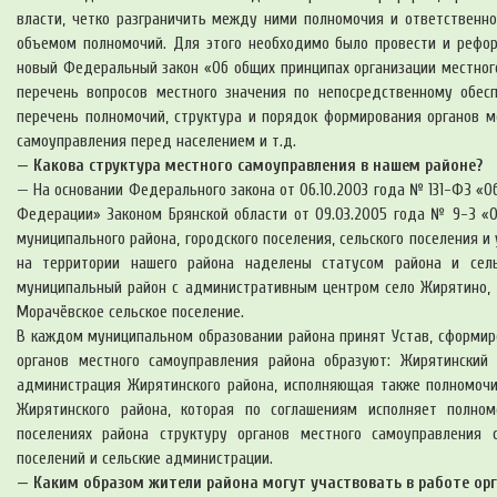
власти, четко разграничить между ними полномочия и ответственно
объемом полномочий. Для этого необходимо было провести и рефор
новый Федеральный закон «Об общих принципах организации местног
перечень вопросов местного значения по непосредственному обес
перечень полномочий, структура и порядок формирования органов м
самоуправления перед населением и т.д.
— Какова структура местного самоуправления в нашем районе?
— На основании Федерального закона от 06.10.2003 года № 131-ФЗ «О
Федерации» Законом Брянской области от 09.03.2005 года № 9-З «О
муниципального района, городского поселения, сельского поселения и
на территории нашего района наделены статусом района и сель
муниципальный район с административным центром село Жирятино, Ж
Морачёвское сельское поселение.
В каждом муниципальном образовании района принят Устав, сформир
органов местного самоуправления района образуют: Жирятинский 
администрация Жирятинского района, исполняющая также полномочи
Жирятинского района, которая по соглашениям исполняет полномо
поселениях района структуру органов местного самоуправления 
поселений и сельские администрации.
— Каким образом жители района могут участвовать в работе ор