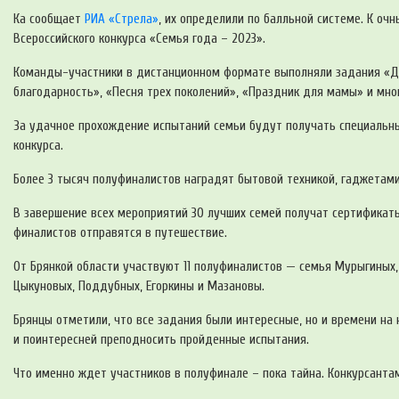
Ка сообщает
РИА «Стрела»
, их определили по балльной системе. К о
Всероссийского конкурса «Семья года – 2023».
Команды-участники в дистанционном формате выполняли задания «До
благодарность», «Песня трех поколений», «Праздник для мамы» и мно
За удачное прохождение испытаний семьи будут получать специальны
конкурса.
Более 3 тысяч полуфиналистов наградят бытовой техникой, гаджетам
В завершение всех мероприятий 30 лучших семей получат сертификаты
финалистов отправятся в путешествие.
От Брянкой области участвуют 11 полуфиналистов — семья Мурыгиных, 
Цыкуновых, Поддубных, Егоркины и Мазановы.
Брянцы отметили, что все задания были интересные, но и времени на 
и поинтересней преподносить пройденные испытания.
Что именно ждет участников в полуфинале – пока тайна. Конкурсантам