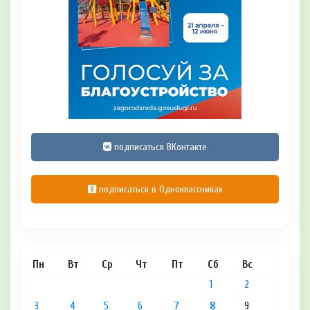
подписаться ВКонтакте
подписаться в Одноклассниках
Пн
Вт
Ср
Чт
Пт
Сб
Вс
1
2
3
4
5
6
7
8
9