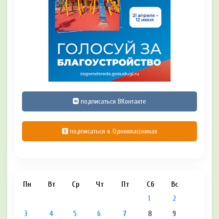
подписаться ВКонтакте
подписаться в Одноклассниках
Пн
Вт
Ср
Чт
Пт
Сб
Вс
1
2
3
4
5
6
7
8
9