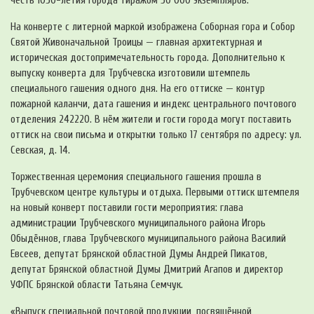
честь 1050-летия города тиражом 50 000 экземпляров.
На конверте с литерной маркой изображена Соборная гора и Собор
Святой Живоначальной Троицы — главная архитектурная и
историческая достопримечательность города. Дополнительно к
выпуску конверта для Трубчевска изготовили штемпель
специального гашения одного дня. На его оттиске — контур
пожарной каланчи, дата гашения и индекс центрального почтового
отделения 242220. В нём жители и гости города могут поставить
оттиск на свои письма и открытки только 17 сентября по адресу: ул.
Севская, д. 14.
Торжественная церемония специального гашения прошла в
Трубчевском центре культуры и отдыха. Первыми оттиск штемпеля
на новый конверт поставили гости мероприятия: глава
администрации Трубчевского муниципального района Игорь
Обыдённов, глава Трубчевского муниципального района Василий
Евсеев, депутат Брянской областной Думы Андрей Пикатов,
депутат Брянской областной Думы Дмитрий Агапов и директор
УФПС Брянской области Татьяна Семчук.
«Выпуск специальной почтовой продукции, посвящённой