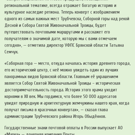
региональной тематике, всегда отражает богатую историю и
культурное наследие региона. Теперь конверт с изображением
одного из самых важных мест Трубчевска, Соборной горы над рекой
Десной и Собора Святой Живоначальной Троицы, будет
путешествовать почтовыми маршрутами и расскажет его
получателям о значимой дате, которую мы с вами отмечаем
сегодня», — отметила директор УФПС Брянской области Татьяна
Семчук.
«Соборная гора — место, откуда началась история древнего города,
его исторический центр, с неё можно увидеть один из лучших
панорамных видов Брянской области. Главным её украшением
является Собор Святой Живоначальной Троицы – историческая
достопримечательность города. История этого храма уходит
корнями в XII век. Мы гордимся, что более 50 000 адресатов
увидят природную и архитектурную жемчужины нашего края, когда
получат письма в красочных конвертах», — сказал глава
администрации Трубчевского района Игорь Обыдённов.
Государственные знаки почтовой оплаты в России выпускает АО
«Марка» — дочерняя компания Почты.