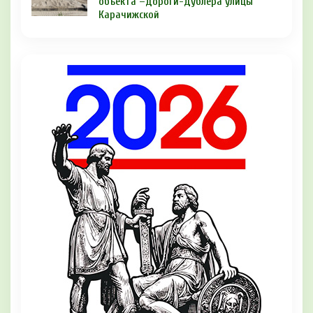
объекта –дороги-дублёра улицы
Карачижской