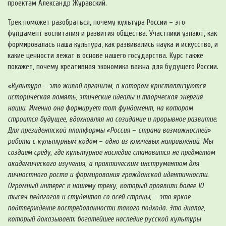
проектам Александр Журавский.
Трек поможет разобраться, почему культура России – это
фундамент воспитания и развития общества. Участники узнают, как
формировалась наша культура, как развивались наука и искусство, и
какие ценности лежат в основе нашего государства. Курс также
покажет, почему креативная экономика важна для будущего России.
«Культура
–
это живой организм, в котором кристаллизуются
историческая память, этические идеалы и творческая энергия
нации. Именно она формирует тот фундамент, на котором
строится будущее, вдохновляя на созидание и прорывное развитие.
Для президентской платформы «Россия
–
страна возможностей»
работа с культурным кодом
–
одно из ключевых направлений. Мы
создаем среду, где культурное наследие становится не предметом
академического изучения, а практическим инструментом для
личностного роста и формирования гражданской идентичности.
Огромный интерес к нашему треку, который проявили более 10
тысяч педагогов и студентов со всей страны,
–
это яркое
подтверждение востребованности такого подхода. Это диалог,
который доказывает: богатейшее наследие русской культуры