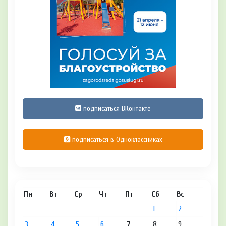
подписаться ВКонтакте
подписаться в Одноклассниках
Пн
Вт
Ср
Чт
Пт
Сб
Вс
1
2
3
4
5
6
7
8
9