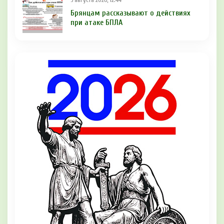
Брянцам рaссказывают о действиях
при атаке БПЛA