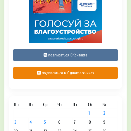
подписаться ВКонтакте
подписаться в Одноклассниках
Пн
Вт
Ср
Чт
Пт
Сб
Вс
1
2
3
4
5
6
7
8
9