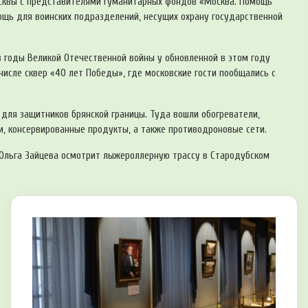
осквы с представителями гуманитарных фондов «Москва. Помощь
ощь для воинских подразделений, несущих охрану государственной
в годы Великой Отечественной войны у обновленной в этом году
числе сквер «40 лет Победы», где московские гости пообщались с
 для защитников брянской границы. Туда вошли обогреватели,
и, консервированные продукты, а также противодроновые сети.
Ольга Зайцева осмотрит лыжероллерную трассу в Стародубском