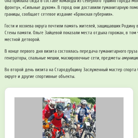
Она прибыла сюда в составе команды из Северного Тушино города М
фронту», «Сильные духом». В город они доставили гуманитарную пом
границы, сообщает сетевое издание «Брянская губерния».
Гости и хозяева округа почтили память жителей, защищавших Родину 
Стены памяти. Ольге Зайцевой показали места отдыха горожан, в том 
местной детворой.
В конце первого дня визита состоялась передача гуманитарного груза
генераторы, спальные мешки, маскировочные сети, предметы амуници
Во второй день визита на Стародубщину Заслуженный мастер спорта 
округе и другие спортивные объекты.