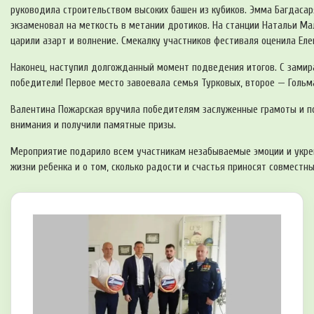
руководила строительством высоких башен из кубиков. Эмма Багдасар
экзаменовал на меткость в метании дротиков. На станции Натальи Ма
царили азарт и волнение. Смекалку участников фестиваля оценила Еле
Наконец, наступил долгожданный момент подведения итогов. С замир
победители! Первое место завоевала семья Турковых, второе — Гольм
Валентина Пожарская вручила победителям заслуженные грамоты и по
внимания и получили памятные призы.
Мероприятие подарило всем участникам незабываемые эмоции и укреп
жизни ребенка и о том, сколько радости и счастья приносят сов­местн