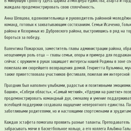
В минувшую субботу здесь царила атмосфера единства, азарта и гордо
жаждала продемонстрировать свою сплочённость.
Анна Шевцова, вдохновительница и руководитель районной молодёжн
команд, готовых к захватывающим состязаниям. Семьи Исаченко, Голь
района и Козориных из Дубровского района, выстроившись в ряд на 
бороться за победу.
Валентина Пожарская, заместитель главы администрации района, обра
неоценимую роль отца — главы семьи, опоры и примера для подражания
сейчас с оружием в руках защищает интересы нашей Родины в зоне спе
пожелала им скорейшего возвращения домой. Генриетта Кузьмина, му
также приветствовала участников фестиваля, пожелав им интересной 
Праздник был наполнен улыбками, радостью и позитивными эмоциями.
башню», «Собери область», «Самый меткий», «Удержи на ракетке» поз
продемонстрировать командный дух, смекалку и умение поддерживать
всеобщей поддержки создавала ощущение невероятного единства. Пап
заботливыми родителями, но и настоящими спортсменами и эрудитам
Каждая эстафета помогала проявить разные таланты. Преподаватель 
забрасывать мячи в баскетбольное кольцо, а его коллега Альбина Гал