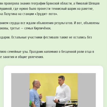
ян проверяла знания географии Брянской области, а Николай Шевцов
лушиной, где нужно было пронести теннисный шарик на ракетке,
на Лазутина на станции «Эрудит-лото».
анием сердца все ждали объявления результатов. И вот, объявлены
аковы, третье — семья Кирпичёнок.
дарки. Остальные участники фестиваля также не остались без
ило семейные узы. Праздник напомнил о бесценной роли отца в
ые занятия и общие увлечения.