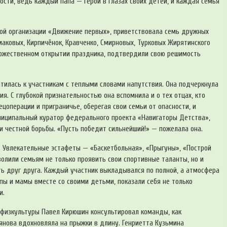
сти, ведь каждый папа — герой в глазах своих детей, и каждая семья
ой организации «Движение первых», приветствовала семь дружных
маковых, Кирпичёнок, Кравченко, Смирновых, Турковых Жирятинского
торжественном открытии праздника, подтвердили свою решимость
тилась к участникам с теплыми словами напутствия. Она подчеркнула
. С глубокой признательностью она вспомнила и о тех отцах, кто
цоперации и приграничье, оберегая свои семьи от опасности, и
ниципальный куратор федерального проекта «Навигаторы Детства»,
и честной борьбы. «Пусть победит сильнейший!» — пожелала она.
 Увлекательные эстафеты — «Баскетбольная», «Прыгуны», «Построй
волили семьям не только проявить свои спортивные таланты, но и
 друг друга. Каждый участник выкладывался по полной, а атмосфера
ы и мамы вместе со своими детьми, показали себя не только
и.
физкультуры Павел Кирюшин консультировал команды, как
ьянова вдохновляла на прыжки в длину. Генриетта Кузьмина