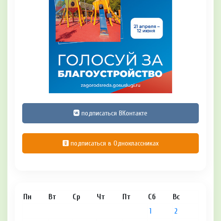
подписаться ВКонтакте
подписаться в Одноклассниках
Пн
Вт
Ср
Чт
Пт
Сб
Вс
1
2