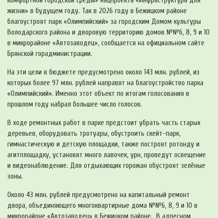
комфортной городской среды» нацпроекта «Инфраструктура для
жизни» в будущем году. Так в 2026 году в Бежицком районе
благоустроят парк «Олимпийский» за городским Домом культуры
Володарского района и дворовую территорию домов №№6, 8, 9 и 10
в микрорайоне «Автозаводец», сообщается на официальном сайте
Брянской горадминистрации.
На эти цели в бюджете предусмотрено около 143 млн. рублей, из
которых более 97 млн. рублей направят на благоустройство парка
«Олимпийский». Именно этот объект по итогам голосования в
прошлом году набрал большее число голосов.
В ходе ремонтных работ в парке предстоит убрать часть старых
деревьев, оборудовать тротуары, обустроить скейт-парк,
гимнастическую и детскую площадки, также построят ротонду и
агитплощадку, установят много лавочек, урн, проведут освещение
и видеонаблюдение. Для отдыхающих горожан обустроят зелёные
зоны.
Около 43 млн. рублей предусмотрено на капитальный ремонт
двора, объединяющего многоквартирные дома №№6, 8, 9 и 10 в
микрорайоне «Автозаводец» в Бежицком районе. В адресном