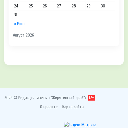
24
25
26
27
28
29
30
31
« Июл
Август 2026
2026 © Редакция газеты «"Жирятинский край"»
12+
О проекте
Карта сайта