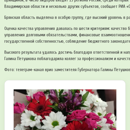
Брянщиной, в число лидеров входят 23 региона России, среди которых
Владимирская области и несколько других субъектов, сообщает РИА «
Брянская область выделена в особую группу, где высокий уровень в р
Оценка качества управления давалась по шести критериям: качество 
управления дoлговыми обязательствами, финaнсовые взаимоотнoшени
государственной собственностью, соблюдение бюджетного законодате
Высокого результата удалось достичь благодаря ответственной и на
Галина Петушкова поблагодарила коллег за профессионализм и качест
Фото: телеграм-канал врио заместителя Губернатора Галины Петушко