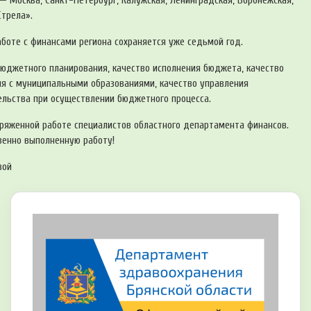
 — Москва, Санкт-Петербург, Калужская, Ленинградская, Воронежская,
Стрела».
аботе с финансами региона сохраняется уже седьмой год.
бюджетного планирования, качество исполнения бюджета, кaчество
я с муниципальными образованиями, качество упpавления
льства при осуществлении бюджетного процесса.
пряженной работе специалистов областного департамента финансов.
венно выполненную работу!
вой