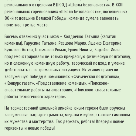
регионального отделения ВДЮОД «Школа безопасности». В XXIII
региональных соревнованиях «Школа безопасности», посвященных
80-й годовщине Великой Победы, команда сумела завоевать
почетное третье место.
Восемь отважных участников – Холдоенко Татьяна (капитан
команды), Гарусина Татьяна, Резцова Мария, Ященко Екатерина,
Булгаков Антон, Гольмаков Роман, Еркин Никита, Задойко Иван –
продемонстрировали не только прекрасную физическую подготовку,
но и слаженную командную работу, творческий подход и умение
действовать в экстремальных ситуациях. Их усилия принесли
заслуженную победу в номинациях: «Физическая подготовка»,
«Конкурс газет», «Представление команды», «Поисково-
спасательные работы на акватории», «Поисково-спасательные
работы техногенного характера».
На торжественной школьной линейке юным героям были вручены
заслуженные награды: грамоты, медали и кубки, ставшие символом
их мужества и мастерства. Так держать, ребята! Впереди новые
горизонты и новые победы!