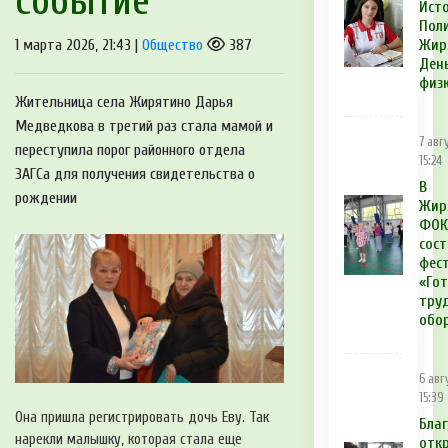
событие
Ист
Поли
1 марта 2026, 21:43 |
Общество
387
Жир
Ден
физ
Жительница села Жирятино Дарья
Медведкова в третий раз стала мамой и
7 авг
переступила порог районного отдела
15:24
ЗАГСа для получения свидетельства о
В
рождении
Жир
ФОК
сост
фес
«Гот
тру
обо
6 авг
15:39
Она пришла регистрировать дочь Еву. Так
Бла
нарекли малышку, которая стала еще
отк