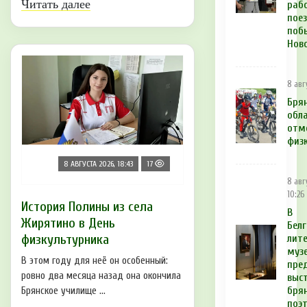
Читать далее
раб
пое
поб
Нов
8 авг
Бря
обл
отм
физ
8 АВГУСТА 2026, 18:43
17
8 авг
10:26
История Полины из села
В
Жирятино в День
Бел
физкультурника
лит
муз
В этом году для неё он особенный:
пре
ровно два месяца назад она окончила
выс
бря
Брянское училище ...
поэт