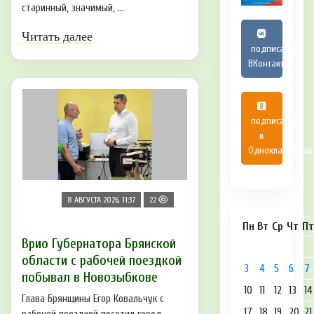
старинный, значимый, ...
Читать далее
подписаться
ВКонтакте
подписаться
в
Одноклассниках
8 АВГУСТА 2026, 11:37
22
Пн
Вт
Ср
Чт
Пт
Врио Губернатора Брянской
области с рабочей поездкой
3
4
5
6
7
побывал в Новозыбкове
10
11
12
13
14
Глава Брянщины Егор Ковальчук с
17
18
19
20
21