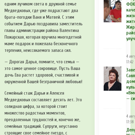
одним лучиком света в дружной семье
ФОК
кач
Медведковых, где уже подрастают два
жиз
брата-погодки Ваня и Матвей. С этим
жит
событием Дарью поздравила заместитель
Жир
главы администрации района Валентина
рай
Пожарская, которая вручила многодетной
улу
маме подарок и пожелала бесконечного
терпения, неиссякаемого запаса сил.
4 авг
— Дорогая Дарья, помните, что семья —
17:42
это самое ценное сокровище. Пусть Ваша
Зав
дочь Ева растет здоровой, счастливой и
Сав
дом
окруженной Вашей безграничной любовью!
куль
«Вм
Семейный стаж Дарьи и Алексея
— си
Медведковых составляет десять лет. Это
солидная цифра, за которой стоит
множество радостных моментов,
4 авг
преодоленных трудностей и, конечно же,
17:38
семейных традиций. Супруги, неустанно
Деп
строящие свое семейное гнездо, с