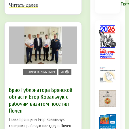
Тют
Читать далее
8 АВГУСТА 2026, 16:09
20
Врио Губернатора Брянской
области Егор Ковальчук с
рабочим визитом посетил
Почеп
Глава Брянщины Егор Ковальчук
совершил рабочую поездку в Почеп —