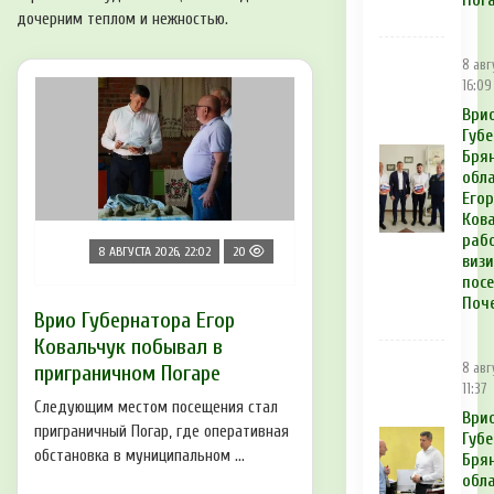
Пог
дочерним теплом и нежностью.
8 авг
16:09
Ври
Губ
Бря
обл
Егор
Кова
раб
8 АВГУСТА 2026, 22:02
20
виз
пос
Поч
Врио Губернатора Егор
Ковальчук побывал в
приграничном Погаре
8 авг
11:37
Следующим местом посещения стал
Ври
приграничный Погар, где оперативная
Губ
обстановка в муниципальном ...
Бря
обла