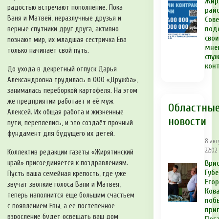
Жир
радостью встречают пополнение. Пока
рай
Ваня и Матвей, неразлучные друзья и
Сов
под
верные спутники друг друга, активно
сво
познают мир, их младшая сестричка Ева
мне
только начинает свой путь.
служ
кон
До ухода в декретный отпуск Дарья
Александровна трудилась в ООО «Дружба»,
занималась переборкой картофеля. На этом
же предприятии работает и её муж
Областны
Алексей. Их общая работа и жизненные
новости
пути, переплелись, и это создаёт прочный
фундамент для будущего их детей.
8 авг
22:02
Коллектив редакции газеты «Жирятинский
край» присоединяется к поздравлениям.
Ври
Губ
Пусть ваша семейная крепость, где уже
Егор
звучат звонкие голоса Вани и Матвея,
Ков
теперь наполнится еще большим счастьем
поб
с появлением Евы, а ее постепенное
при
взросление будет освещать ваш дом