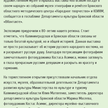
художественном музее открылась выставка «Во всяком посаде в
своем наряде» из собраний музея этнографии и ремёсел Брянского
областного методического центра «Народное творчество» и КОИХМ,
сообщается в госпаблике Департамента культуры Брянской области
«ВКонтакте».
Экспозицию приурочили к 80-летию нашего региона. Стоит
отметить, что Калининградская и Брянская области связаны не
только богатой культурой, но и общей историей. Данная выставка
не просто рассказывает об истории русского народного костюма, но
и раскрывает русскую душу. Благодаря потрясающим фотографиям
замечательного фотохудожника Костаса Асимиса, можно заглянуть
в глаза прекрасным русским девушкам и раскрыть их красоту и
гармонию.
На торжественном открытии присутствовали начальник отдела
искусств, музеев, образовательной деятельности Департамента
развития культуры Министерства по культуре и туризму
Калининградской области Юлия Матвеенко, заместитель директора
департамента культуры Брянской области Марина Мосеева,
фотохудожник Костас Асимис, директора музейно-выставочного