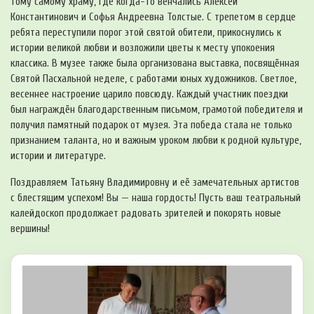
тому самому храму, где когда-то венчались Алексей
Константинович и Софья Андреевна Толстые. С трепетом в сердце
ребята переступили порог этой святой обители, прикоснулись к
истории великой любви и возложили цветы к месту упокоения
классика. В музее также была организована выставка, посвящённая
Святой Пасхальной неделе, с работами юных художников. Светлое,
весеннее настроение царило повсюду. Каждый участник поездки
был награждён благодарственным письмом, грамотой победителя и
получил памятный подарок от музея. Эта победа стала не только
признанием таланта, но и важным уроком любви к родной культуре,
истории и литературе.
Поздравляем Татьяну Владимировну и её замечательных артистов
с блестящим успехом! Вы — наша гордость! Пусть ваш театральный
калейдоскоп продолжает радовать зрителей и покорять новые
вершины!