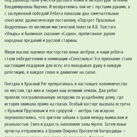
под руководством учителя русского языка и литературы Татьяны
Владимировны Ященко. И возвратились они не с пустыми руками, а
с заслуженной победой! Ребята показали два замечательных
спектакля: драматическую постановку «Портрет Прасковьи
Андреевны» по мотивам мистической повести А.К. Толстого
«Упырь» и былинное сказание «Садко», пропитанное духом
народных преданий и русской старины.
Жюри высоко оценило мастерство юных актёров, и наши ребята
стали победителями в номинации «Спектакль»! Это признание стало
настоящим подарком для всех, кто вкладывал душу в каждую
репетицию, в каждое слово и движение на сцене.
Поездка в Красный Рог превратилась в настоящее паломничество
по местам, где жил и творил наш великий земляк. Для ребят
провели театрализованную экскурсию по усадебному дому, где
история оживала прямо на глазах. Особый восторг вызвала встреча
с Кузьмой Прутковым и его супругой — актёры так искусно
перевоплотились, что зрители забыли о грани между вымыслом и
реальностью. Смех и радость наполнили залы музея. Затем юные
артисты отправились к Церкви Покрова Пресвятой Богородицы —