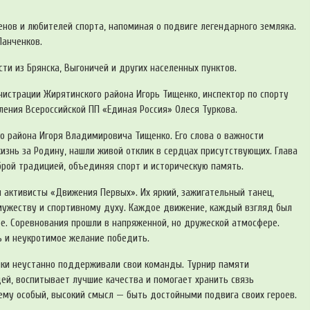
нов и любителей спорта, напоминая о подвиге легендарного земляка.
Панченков.
ти из Брянска, Выгоничей и других населенных пунктов.
истрации Жирятинского района Игорь Тищенко, инспектор по спорту
ения Всероссийской ПП «Единая Россия» Олеся Туркова.
о района Игоря Владимировича Тищенко. Его слова о важности
изнь за Родину, нашли живой отклик в сердцах присутствующих. Глава
рой традицией, объединяя спорт и историческую память.
 активисты «Движения Первых». Их яркий, зажигательный танец,
мужеству и спортивному духу. Каждое движение, каждый взгляд был
е. Соревнования прошли в напряженной, но дружеской атмосфере.
ь и неукротимое желание победить.
ки неустанно поддерживали свои команды. Турнир памяти
ей, воспитывает лучшие качества и помогает хранить связь
ему особый, высокий смысл — быть достойными подвига своих героев.