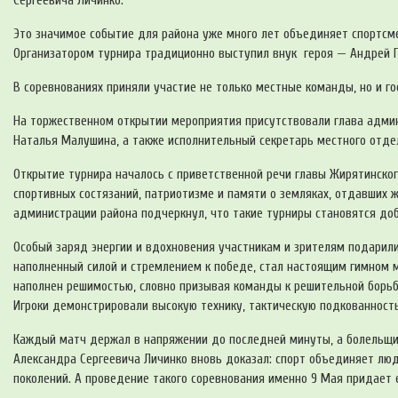
Сергеевича Личинко.
Это значимое событие для района уже много лет объединяет спортсме
Организатором турнира традиционно выступил внук героя — Андрей 
В соревнованиях приняли участие не только местные команды, но и гос
На торжественном открытии мероприятия присутствовали глава админ
Наталья Малушина, а также исполнительный секретарь местного отдел
Открытие турнира началось с приветственной речи главы Жирятинског
спортивных состязаний, патриотизме и памяти о земляках, отдавших ж
администрации района подчеркнул, что такие турниры становятся доб
Особый заряд энергии и вдохновения участникам и зрителям подарили
наполненный силой и стремлением к победе, стал настоящим гимном 
наполнен решимостью, словно призывая команды к решительной борьб
Игроки демонстрировали высокую технику, тактическую подкованност
Каждый матч держал в напряжении до последней минуты, а болельщи
Александра Сергеевича Личинко вновь доказал: спорт объединяет люд
поколений. А проведение такого соревнования именно 9 Мая придает 