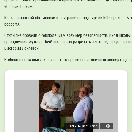
прошёл в рамках регионального проекта «Всё лучшее — детям» и прог
«Брянск Today».
Из-за непростой обстановки в приграничье подрядчик ИП Сороко С. В.
вовремя.
Открытие провели с соблюдением всех мер безопасности. Вход школы 
праздничная музыка. Почётное право разрезать ленточку предоставил
Виктории Локтевой.
В обновлённых классах после этого прошёл праздничный концерт, где
8 АВГУСТА 2026, 22:02
15