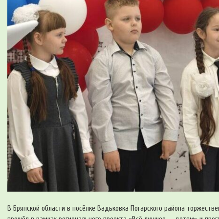
В Брянской области в посёлке Вадьковка Погарского района торжеств