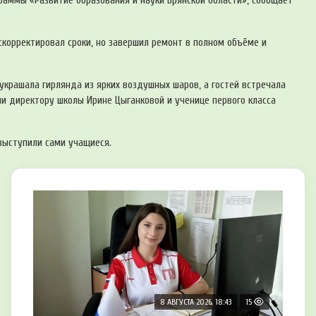
раммы «Развитие образования и науки Брянской области», сообщает
 скорректировал сроки, но завершил ремонт в полном объёме и
украшала гирлянда из ярких воздушных шаров, а гостей встречала
и директору школы Ирине Цыганковой и ученице первого класса
 выступили сами учащиеся.
8 АВГУСТА 2026, 18:43
15