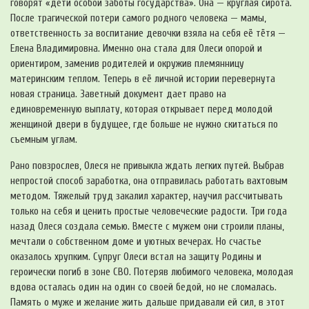
говорят «дети особой заботы государства». Она — круглая сирота.
После трагической потери самого родного человека — мамы,
ответственность за воспитание девочки взяла на себя её тётя —
Елена Владимировна. Именно она стала для Олеси опорой и
ориентиром, заменив родителей и окружив племянницу
материнским теплом. Теперь в её личной истории перевернута
новая страница. Заветный документ дает право на
единовременную выплату, которая открывает перед молодой
женщиной двери в будущее, где больше не нужно скитаться по
съемным углам.
Рано повзрослев, Олеся не привыкла ждать легких путей. Выбрав
непростой способ заработка, она отправилась работать вахтовым
методом. Тяжелый труд закалил характер, научил рассчитывать
только на себя и ценить простые человеческие радости. Три года
назад Олеся создала семью. Вместе с мужем они строили планы,
мечтали о собственном доме и уютных вечерах. Но счастье
оказалось хрупким. Супруг Олеси встал на защиту Родины и
героически погиб в зоне СВО. Потеряв любимого человека, молодая
вдова осталась один на один со своей бедой, но не сломалась.
Память о муже и желание жить дальше придавали ей сил, в этот