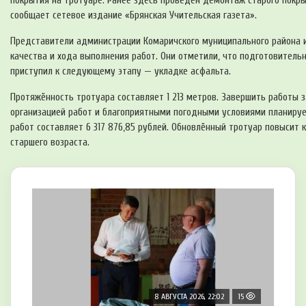
покрытия на тротуаре. Ранее здесь проведён демонтаж старого покр
сообщает сетевое издание «Брянская Учительская газета».
Представители администрации Комаричского муниципального района 
качества и хода выполнения работ. Они отметили, что подготовитель
приступил к следующему этапу — укладке асфальта.
Протяжённость тротуара составляет 1 213 метров. Завершить работы з
организацией работ и благоприятными погодными условиями планируе
работ составляет 6 317 876,85 рублей. Обновлённый тротуар повысит 
старшего возраста.
8 АВГУСТА 2026, 22:02
15